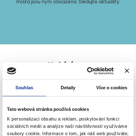
místa jsou nyní obsazena. Sledujte aktuality.
Nabízíme:
Pohodlné parkování v centru Brna
Provozní doba - NONSTOP
Souhlas
Detaily
Více o cookies
400 parkovacích míst
200 míst pro vozidla s alternativním pohonem
Tato webová stránka používá cookies
Maximální výška vozidla 2,1 m
K personalizaci obsahu a reklam, poskytování funkcí
Dobíjecí stanice pro elektromobily
sociálních médií a analýze naší návštěvnosti využíváme
Pohodlné parkování ve dvou podlažích dle
soubory cookie. Informace o tom, jak náš web používáte,
nových norem