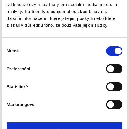
sdílíme se svými partnery pro sociální média, inzerci a
Propojení do Janáčkova divadla suchou nohou
analýzy. Partneři tyto údaje mohou zkombinovat s
Rozšířená stání pro invalidy a matky s kočárky
dalšími informacemi, které jste jim poskytli nebo které
získali v důsledku toho, že používáte jejich služby.
Výběr
Nutné
souhlasu
Naši partneři
Preferenční
Statistické
Marketingové