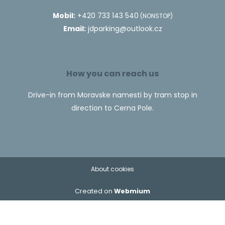
Mobil:
+420 733 143 540
(NONSTOP)
Email:
jdparking@outlook.cz
How you can reach us
Drive-in from Moravske namesti by tram stop in
direction to Cerna Pole.
About cookies
Created on
Webmium