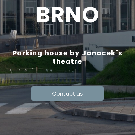
BRNO
Parking house by Janacek´s
theatre
Contact us